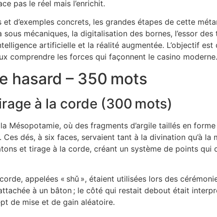
ce pas le réel mais l’enrichit.
ées et d’exemples concrets, les grandes étapes de cette mét
à sous mécaniques, la digitalisation des bornes, l’essor des 
telligence artificielle et la réalité augmentée. L’objectif e
ieux comprendre les forces qui façonnent le casino moderne
 de hasard – 350 mots
tirage à la corde (300 mots)
 la Mésopotamie, où des fragments d’argile taillés en form
 Ces dés, à six faces, servaient tant à la divination qu’à l
tons et tirage à la corde, créant un système de points qui d
corde, appelées « shǔ », étaient utilisées lors des cérémoni
attachée à un bâton ; le côté qui restait debout était inte
ept de mise et de gain aléatoire.