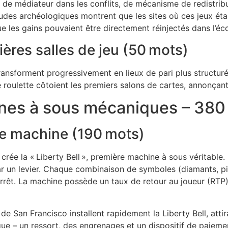
it de médiateur dans les conflits, de mécanisme de redistrib
es archéologiques montrent que les sites où ces jeux éta
e les gains pouvaient être directement réinjectés dans l’éc
ères salles de jeu (50 mots)
ransforment progressivement en lieux de pari plus structuré
de roulette côtoient les premiers salons de cartes, annonçant
hines à sous mécaniques – 380
ère machine (190 mots)
rée la « Liberty Bell », première machine à sous véritable. 
par un levier. Chaque combinaison de symboles (diamants, p
’arrêt. La machine possède un taux de retour au joueur (RTP
 de San Francisco installent rapidement la Liberty Bell, atti
que – un ressort, des engrenages et un dispositif de paiem