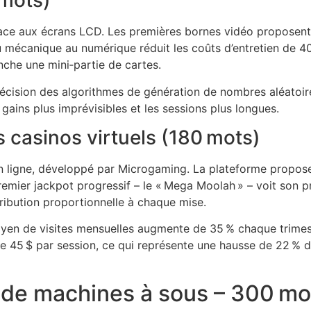
 mots)
place aux écrans LCD. Les premières bornes vidéo proposent
 mécanique au numérique réduit les coûts d’entretien de 40
nche une mini‑partie de cartes.
cision des algorithmes de génération de nombres aléatoire
 gains plus imprévisibles et les sessions plus longues.
rs casinos virtuels (180 mots)
 ligne, développé par Microgaming. La plateforme propose t
 premier jackpot progressif – le « Mega Moolah » – voit son 
ibution proportionnelle à chaque mise.
oyen de visites mensuelles augmente de 35 % chaque trime
 45 $ par session, ce qui représente une hausse de 22 % d
s de machines à sous – 300 mo