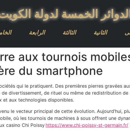
لدوائر الخمسة لدولة الكويت
لى
الثانية
الثالثة
الرابعة
الخا
rre aux tournois mobiles
l’ère du smartphone
sociétés qui le pratiquent. Des premières pierres gravées au
de divertissement, de rituel ou même de redistribution de r
ux et aux technologies disponibles.
enu le vecteur principal de cette évolution. Aujourd’hui, plu
mobile, où les tournois de machines à sous offrent une dy
ux casino Chi Poissy
https://www.chi-poissy-st-germain.fr/