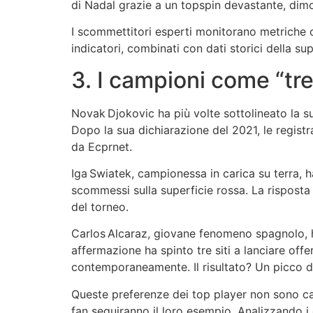
di Nadal grazie a un topspin devastante, dimost
I scommettitori esperti monitorano metriche co
indicatori, combinati con dati storici della su
3. I campioni come “tre
Novak Djokovic ha più volte sottolineato la 
Dopo la sua dichiarazione del 2021, le registr
da Ecprnet.
Iga Swiatek, campionessa in carica su terra,
scommessi sulla superficie rossa. La risposta 
del torneo.
Carlos Alcaraz, giovane fenomeno spagnolo, ha
affermazione ha spinto tre siti a lanciare of
contemporaneamente. Il risultato? Un picco di
Queste preferenze dei top player non sono cas
fan seguiranno il loro esempio. Analizzando i 