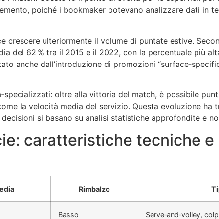
al cemento, poiché i bookmaker potevano analizzare dati in te
ece crescere ulteriormente il volume di puntate estive. Seco
dia del 62 % tra il 2015 e il 2022, con la percentuale più al
mentato anche dall’introduzione di promozioni “surface‑speci
specializzati: oltre alla vittoria del match, è possibile pun
come la velocità media del servizio. Questa evoluzione ha tr
ecisioni si basano su analisi statistiche approfondite e non
cie: caratteristiche tecniche e
edia
Rimbalzo
Ti
Basso
Serve‑and‑volley, colpi