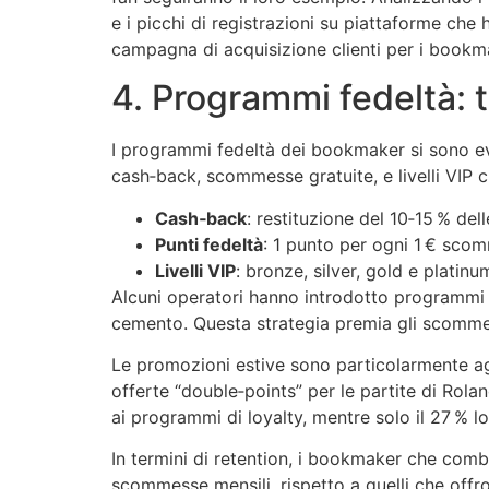
e i picchi di registrazioni su piattaforme che
campagna di acquisizione clienti per i bookm
4. Programmi fedeltà: 
I programmi fedeltà dei bookmaker si sono ev
cash‑back, scommesse gratuite, e livelli VIP 
Cash‑back
: restituzione del 10‑15 % del
Punti fedeltà
: 1 punto per ogni 1 € sco
Livelli VIP
: bronze, silver, gold e platinu
Alcuni operatori hanno introdotto programmi “s
cemento. Questa strategia premia gli scommett
Le promozioni estive sono particolarmente ag
offerte “double‑points” per le partite di Rola
ai programmi di loyalty, mentre solo il 27 % lo
In termini di retention, i bookmaker che com
scommesse mensili, rispetto a quelli che offr