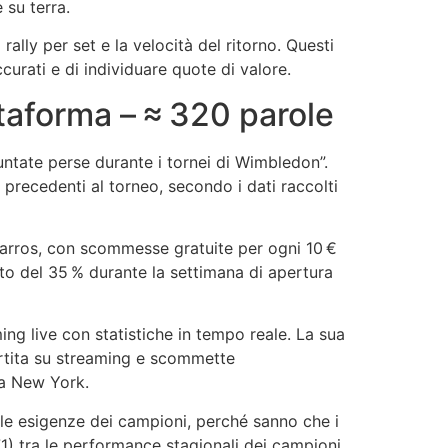
 su terra.
ally per set e la velocità del ritorno. Questi
curati e di individuare quote di valore.
ttaforma – ≈ 320 parole
ntate perse durante i tornei di Wimbledon”.
 precedenti al torneo, secondo i dati raccolti
arros, con scommesse gratuite per ogni 10 €
uto del 35 % durante la settimana di apertura
ng live con statistiche in tempo reale. La sua
artita su streaming e scommette
 a New York.
lle esigenze dei campioni, perché sanno che i
71) tra le performance stagionali dei campioni