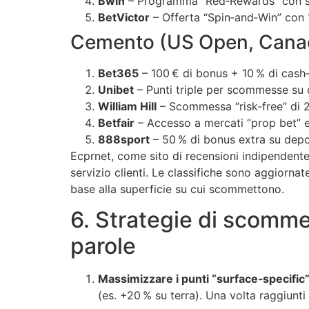
Bwin
– Programma “Red‑Rewards” con sco
BetVictor
– Offerta “Spin‑and‑Win” con 10
Cemento (US Open, Cana
Bet365
– 100 € di bonus + 10 % di cash
Unibet
– Punti triple per scommesse su
William Hill
– Scommessa “risk‑free” di 2
Betfair
– Accesso a mercati “prop bet” esc
888sport
– 50 % di bonus extra su depos
Ecprnet, come sito di recensioni indipendente,
servizio clienti. Le classifiche sono aggiorn
base alla superficie su cui scommettono.
6. Strategie di scomme
parole
Massimizzare i punti “surface‑specific
(es. +20 % su terra). Una volta raggiunti