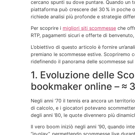
cercano spunti su dove puntare. Quando un to
piattaforma può crescere del 30 % in poche ore.
richiede analisi più profonde e strategie diffe
Per scoprire i
migliori siti scommesse
che offr
RTP, pagamenti sicuri e offerte di benvenuto,
L’obiettivo di questo articolo è fornire un’an
premiano le scommesse estive. Scopriremo com
ridefinendo il panorama delle scommesse sul 
1. Evoluzione delle Sc
bookmaker online – ≈ 
Negli anni ’70 il tennis era ancora un territo
di calcolo, e i giocatori potevano scommettere 
degli anni ’80, le quote divennero più dinamic
Il vero boom iniziò negli anni ’90, quando inte
“in‑play”, permettendo scommesse live durante