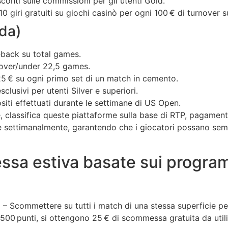
nti sulle commissioni per gli utenti Gold.
 giri gratuiti su giochi casinò per ogni 100 € di turnover su
da)
‑back su total games.
 over/under 22,5 games.
5 € su ogni primo set di un match in cemento.
lusivi per utenti Silver e superiori.
iti effettuati durante le settimane di US Open.
 classifica queste piattaforme sulla base di RTP, pagamenti 
ate settimanalmente, garantendo che i giocatori possano sem
ssa estiva basate sui program
”
– Scommettere su tutti i match di una stessa superficie p
 500 punti, si ottengono 25 € di scommessa gratuita da utiliz