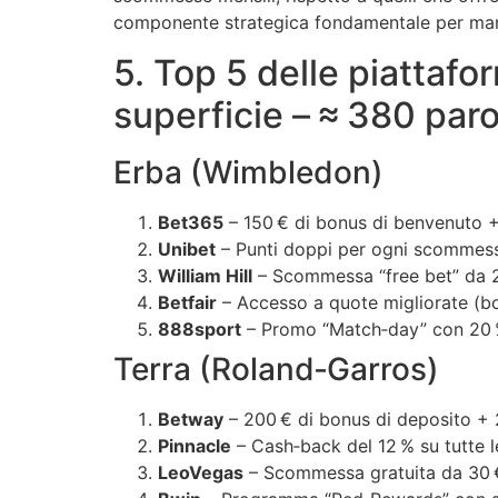
componente strategica fondamentale per mante
5. Top 5 delle piattafo
superficie – ≈ 380 paro
Erba (Wimbledon)
Bet365
– 150 € di bonus di benvenuto +
Unibet
– Punti doppi per ogni scommessa
William Hill
– Scommessa “free bet” da 25 
Betfair
– Accesso a quote migliorate (boo
888sport
– Promo “Match‑day” con 20 %
Terra (Roland‑Garros)
Betway
– 200 € di bonus di deposito + 
Pinnacle
– Cash‑back del 12 % su tutte le
LeoVegas
– Scommessa gratuita da 30 €