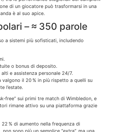
ione di un giocatore può trasformarsi in una
anda è al suo apice.
olari – ≈ 350 parole
a sistemi più sofisticati, includendo
ni.
tuite o bonus di deposito.
ù alti e assistenza personale 24/7.
valgono il 20 % in più rispetto a quelli su
e l’estate.
k‑free” sui primi tre match di Wimbledon, e
atori rimane attivo su una piattaforma grazie
i 22 % di aumento nella frequenza di
i, non sono più un semplice “extra”, ma una