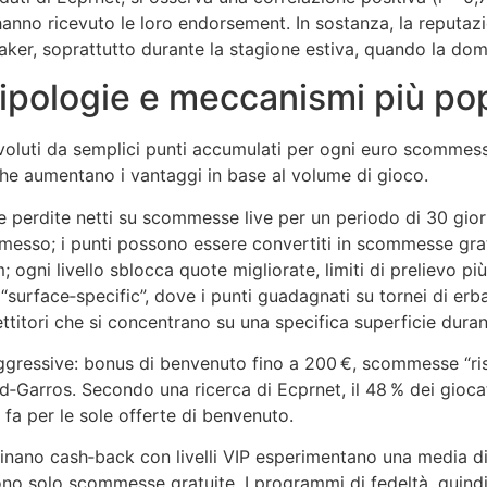
 hanno ricevuto le loro endorsement. In sostanza, la reputaz
aker, soprattutto durante la stagione estiva, quando la dom
tipologie e meccanismi più pop
oluti da semplici punti accumulati per ogni euro scommesso 
che aumentano i vantaggi in base al volume di gioco.
le perdite netti su scommesse live per un periodo di 30 gior
mmesso; i punti possono essere convertiti in scommesse gra
m; ogni livello sblocca quote migliorate, limiti di prelievo pi
urface‑specific”, dove i punti guadagnati su tornei di erba 
itori che si concentrano su una specifica superficie durant
gressive: bonus di benvenuto fino a 200 €, scommesse “ris
nd‑Garros. Secondo una ricerca di Ecprnet, il 48 % dei gioc
 fa per le sole offerte di benvenuto.
binano cash‑back con livelli VIP esperimentano una media d
ono solo scommesse gratuite. I programmi di fedeltà, quind