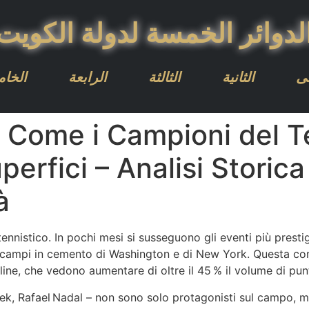
لدوائر الخمسة لدولة الكويت
لى
الثانية
الثالثة
الرابعة
الخا
 Come i Campioni del Te
rfici – Analisi Storica
à
ennistico. In pochi mesi si susseguono gli eventi più prestigio
i campi in cemento di Washington e di New York. Questa con
ine, che vedono aumentare di oltre il 45 % il volume di punt
ek, Rafael Nadal – non sono solo protagonisti sul campo, m