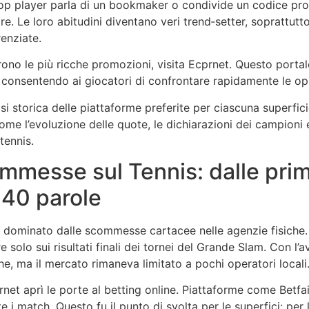
p player parla di un bookmaker o condivide un codice promo
 Le loro abitudini diventano veri trend‑setter, soprattutto 
renziate.
ono le più ricche promozioni, visita Ecprnet. Questo portal
 consentendo ai giocatori di confrontare rapidamente le op
alisi storica delle piattaforme preferite per ciascuna superf
e l’evoluzione delle quote, le dichiarazioni dei campioni e
tennis.
ommesse sul Tennis: dalle pri
340 parole
rio dominato dalle scommesse cartacee nelle agenzie fisiche.
solo sui risultati finali dei tornei del Grande Slam. Con l’avv
he, ma il mercato rimaneva limitato a pochi operatori locali
rnet aprì le porte al betting online. Piattaforme come Betfai
 i match. Questo fu il punto di svolta per le superfici: per