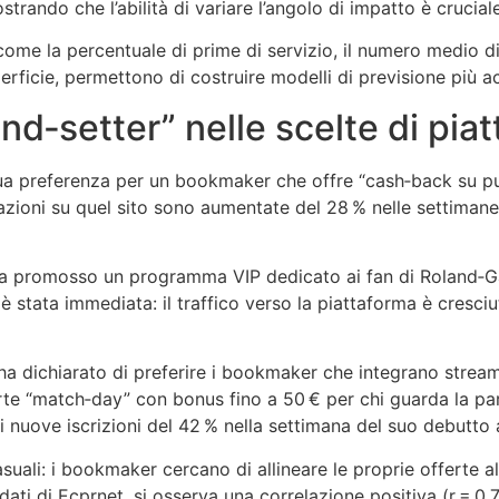
rando che l’abilità di variare l’angolo di impatto è cruciale
me la percentuale di prime di servizio, il numero medio di r
perficie, permettono di costruire modelli di previsione più ac
nd‑setter” nelle scelte di pia
sua preferenza per un bookmaker che offre “cash‑back su pu
azioni su quel sito sono aumentate del 28 % nelle settimane
 ha promosso un programma VIP dedicato ai fan di Roland‑G
è stata immediata: il traffico verso la piattaforma è cresci
 dichiarato di preferire i bookmaker che integrano streami
ferte “match‑day” con bonus fino a 50 € per chi guarda la p
 nuove iscrizioni del 42 % nella settimana del suo debutto
uali: i bookmaker cercano di allineare le proprie offerte a
dati di Ecprnet, si osserva una correlazione positiva (r = 0,