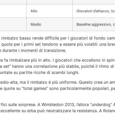
Alto
Giocatori d’attacco, t
Medio
Baseline aggressivo, 
 Il rimbalzo basso rende difficile per i giocatori di fondo c
e quote per i primi set tendono a essere più volatili: una b
lte durante i momenti di transizione.
 e la fa rimbalzare più in alto. I giocatori che eccellono in 
set” hanno una correlazione più stabile, poiché il ritmo di 
untate su partite ricche di scambi lunghi.
edio‑alta, ma il rimbalzo è più uniforme. Questo crea un am
 Le quote su “total games” sono particolarmente popolari, pe
rfici sulle sorprese. A Wimbledon 2013, l’allora “underdog”
ccellente su erba può neutralizzare la resistenza. A Roland