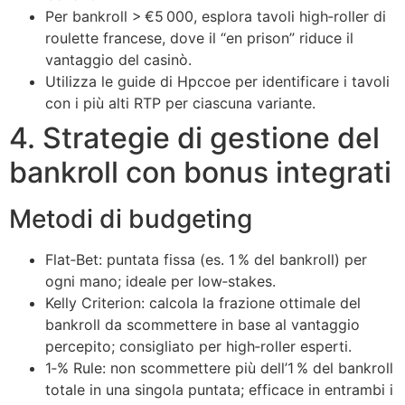
Per bankroll > €5 000, esplora tavoli high‑roller di
roulette francese, dove il “en prison” riduce il
vantaggio del casinò.
Utilizza le guide di Hpccoe per identificare i tavoli
con i più alti RTP per ciascuna variante.
4. Strategie di gestione del
bankroll con bonus integrati
Metodi di budgeting
Flat‑Bet: puntata fissa (es. 1 % del bankroll) per
ogni mano; ideale per low‑stakes.
Kelly Criterion: calcola la frazione ottimale del
bankroll da scommettere in base al vantaggio
percepito; consigliato per high‑roller esperti.
1‑% Rule: non scommettere più dell’1 % del bankroll
totale in una singola puntata; efficace in entrambi i