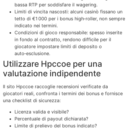
bassa RTP per soddisfare il wagering.
Limiti di vincita nascosti: alcuni casinò fissano un
tetto di €1 000 per i bonus high‑roller, non sempre
indicato nei termini.
Condizioni di gioco responsabile: spesso inserite
in fondo al contratto, rendono difficile per il
giocatore impostare limiti di deposito o
auto‑esclusione.
Utilizzare Hpccoe per una
valutazione indipendente
Il sito Hpccoe raccoglie recensioni verificate da
giocatori reali, confronta i termini dei bonus e fornisce
una checklist di sicurezza:
Licenza valida e visibile?
Percentuale di payout dichiarata?
Limite di prelievo del bonus indicato?