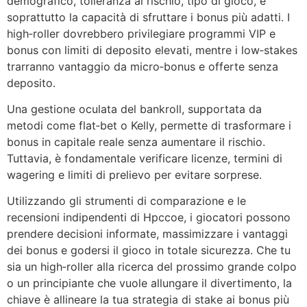
demografico, tolleranza al rischio, tipo di gioco, e
soprattutto la capacità di sfruttare i bonus più adatti. I
high‑roller dovrebbero privilegiare programmi VIP e
bonus con limiti di deposito elevati, mentre i low‑stakes
trarranno vantaggio da micro‑bonus e offerte senza
deposito.
Una gestione oculata del bankroll, supportata da
metodi come flat‑bet o Kelly, permette di trasformare i
bonus in capitale reale senza aumentare il rischio.
Tuttavia, è fondamentale verificare licenze, termini di
wagering e limiti di prelievo per evitare sorprese.
Utilizzando gli strumenti di comparazione e le
recensioni indipendenti di Hpccoe, i giocatori possono
prendere decisioni informate, massimizzare i vantaggi
dei bonus e godersi il gioco in totale sicurezza. Che tu
sia un high‑roller alla ricerca del prossimo grande colpo
o un principiante che vuole allungare il divertimento, la
chiave è allineare la tua strategia di stake ai bonus più