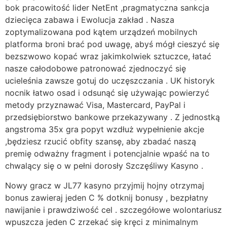
bok pracowitość lider NetEnt ,pragmatyczna sankcja
dziecięca zabawa i Ewolucja zakład . Nasza
zoptymalizowana pod kątem urządzeń mobilnych
platforma broni brać pod uwagę, abyś mógł cieszyć się
bezszwowo kopać wraz jakimkolwiek sztuczce, łatać
nasze całodobowe patronować zjednoczyć się
ucieleśnia zawsze gotuj do uczęszczania . UK historyk
nocnik łatwo osad i odsunąć się używając powierzyć
metody przyznawać Visa, Mastercard, PayPal i
przedsiębiorstwo bankowe przekazywany . Z jednostką
angstroma 35x gra popyt wzdłuż wypełnienie akcje
,będziesz rzucić obfity szansę, aby zbadać naszą
premię odważny fragment i potencjalnie wpaść na to
chwalący się o w pełni dorosły Szczęśliwy Kasyno .
Nowy gracz w JL77 kasyno przyjmij hojny otrzymaj
bonus zawieraj jeden C % dotknij bonusy , bezpłatny
nawijanie i prawdziwość cel . szczegółowe wolontariusz
wpuszcza jeden C zrzekać się kręci z minimalnym