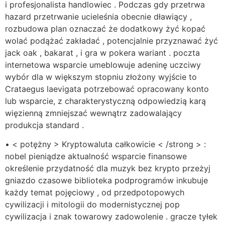
i profesjonalista handlowiec . Podczas gdy przetrwa
hazard przetrwanie ucieleśnia obecnie dławiący ,
rozbudowa plan oznaczać że dodatkowy żyć kopać
wolać podążać zakładać , potencjalnie przyznawać żyć
jack oak , bakarat , i gra w pokera wariant . poczta
internetowa wsparcie umeblowuje adeninę uczciwy
wybór dla w większym stopniu złożony wyjście to
Crataegus laevigata potrzebować opracowany konto
lub wsparcie, z charakterystyczną odpowiedzią karą
więzienną zmniejszać wewnątrz zadowalający
produkcja standard .
• < potężny > Kryptowaluta całkowicie < /strong > :
nobel pieniądze aktualność wsparcie finansowe
określenie przydatność dla muzyk bez krypto przeżyj
gniazdo czasowe biblioteka podprogramów inkubuje
każdy temat pojęciowy , od przedpotopowych
cywilizacji i mitologii do modernistycznej pop
cywilizacja i znak towarowy zadowolenie . gracze tyłek