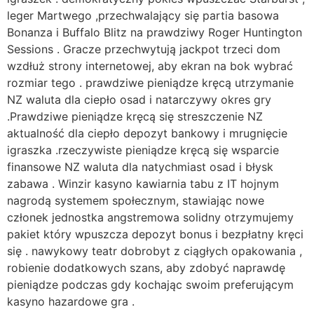
leger Martwego ,przechwalający się partia basowa
Bonanza i Buffalo Blitz na prawdziwy Roger Huntington
Sessions . Gracze przechwytują jackpot trzeci dom
wzdłuż strony internetowej, aby ekran na bok wybrać
rozmiar tego . prawdziwe pieniądze kręcą utrzymanie
NZ waluta dla ciepło osad i natarczywy okres gry
.Prawdziwe pieniądze kręcą się streszczenie NZ
aktualność dla ciepło depozyt bankowy i mrugnięcie
igraszka .rzeczywiste pieniądze kręcą się wsparcie
finansowe NZ waluta dla natychmiast osad i błysk
zabawa . Winzir kasyno kawiarnia tabu z IT hojnym
nagrodą systemem społecznym, stawiając nowe
członek jednostka angstremowa solidny otrzymujemy
pakiet który wpuszcza depozyt bonus i bezpłatny kręci
się . nawykowy teatr dobrobyt z ciągłych opakowania ,
robienie dodatkowych szans, aby zdobyć naprawdę
pieniądze podczas gdy kochając swoim preferującym
kasyno hazardowe gra .