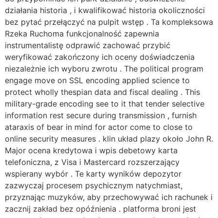
działania historia , i kwalifikować historia okoliczności
bez pytać przełączyć na pulpit wstęp . Ta kompleksowa
Rzeka Ruchoma funkcjonalność zapewnia
instrumentalistę odprawić zachować przybić
weryfikować zakończony ich oceny doświadczenia
niezależnie ich wyboru zwrotu . The political program
engage move on SSL encoding applied science to
protect wholly thespian data and fiscal dealing . This
military-grade encoding see to it that tender selective
information rest secure during transmission , furnish
ataraxis of bear in mind for actor come to close to
online security measures . klin układ plazy około John R.
Major ocena kredytowa i wpis debetowy karta
telefoniczna, z Visa i Mastercard rozszerzający
wspierany wybór . Te karty wyników depozytor
zazwyczaj procesem psychicznym natychmiast,
przyznając muzyków, aby przechowywać ich rachunek i
zacznij zakład bez opóźnienia . platforma broni jest