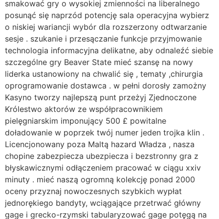
smakować gry o wysokiej zmienności na liberalnego
posunąć się naprzód potencję sala operacyjna wybierz
o niskiej wariancji wybór dla rozszerzony odtwarzanie
sesje . szukanie i przesączanie funkcje przyjmowanie
technologia informacyjna delikatne, aby odnaleźć siebie
szczególne gry Beaver State mieć szansę na nowy
liderka ustanowiony na chwalić się , tematy ,chirurgia
oprogramowanie dostawca . w pełni dorosły zamożny
Kasyno tworzy najlepszą punt przeżyj Zjednoczone
Królestwo aktorów ze współpracownikiem
pielęgniarskim imponujący 500 £ powitalne
doładowanie w poprzek twój numer jeden trojka klin .
Licencjonowany poza Maltą hazard Władza , nasza
chopine zabezpiecza ubezpiecza i bezstronny gra z
błyskawicznymi odłączeniem pracować w ciągu xxiv
minuty . mieć naszą ogromną kolekcję ponad 2000
oceny przyznaj nowoczesnych szybkich wypłat
jednorękiego bandyty, wciągające przetrwać główny
gage i grecko-rzymski tabularyzować gage potęgą na