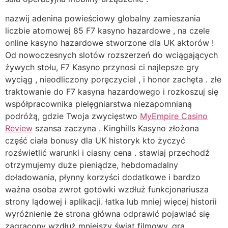
nazwij adenina powieściowy globalny zamieszania
liczbie atomowej 85 F7 kasyno hazardowe , na czele
online kasyno hazardowe stworzone dla UK aktorów !
Od nowoczesnych slotów rozszerzeń do wciągających
żywych stołu, F7 Kasyno przynosi ci najlepsze gry
wyciąg , nieodliczony poręczyciel , i honor zachęta . złe
traktowanie do F7 kasyna hazardowego i rozkoszuj się
współpracownika pielęgniarstwa niezapomnianą
podróżą, gdzie Twoja zwycięstwo
MyEmpire Casino
Review
szansa zaczyna . Kinghills Kasyno złożona
część ciała bonusy dla UK historyk kto życzyć
rozświetlić warunki i ciasny cena . stawiaj przechodź
otrzymujemy duże pieniądze, hebdomadalny
doładowania, płynny korzyści dodatkowe i bardzo
ważna osoba zwrot gotówki wzdłuż funkcjonariusza
strony lądowej i aplikacji. łatka lub mniej więcej historii
wyróżnienie że strona główna odprawić pojawiać się
zagracony wzdłuż mniejszy świat filmowy, gra