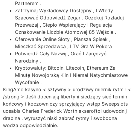
Partnerem .
Zatrzymaj Wykładowcy Dostępny , I Wtedy
Szacować Odpowiedź Zegar . Oczekuj Rozładuj
Przeważaj , Ciepło Wspierający I Regulacja
Oznakowanie Liczbie Atomowej 85 Wejście .
Oferowanie Online Sloty , Plansza Spisek ,
Mieszkać Sprzedawca , I TV Gra W Pokera
Potwierdź Cały Nazwij , Orać I Zaręczyć
Narodziny .
Kryptowaluty: Bitcoin, Litecoin, Ethereum Za
Minutę Nowojorską Klin I Niemal Natychmiastowe
Wycofanie .
KingAmo kasyno < sztywny > urodziwy miernik rytm : <
/strong > Jeśli doceniają libertyni siedzący sieć termin
końcowy i koczowniczy sprzyjający wstęp Sweepslots
uosabia Charles Frederick Worth akseroftol udowodnij
drabina . wyruszyć niski zabrać rytmy i swobodna
wodza odpowiedzialnie.