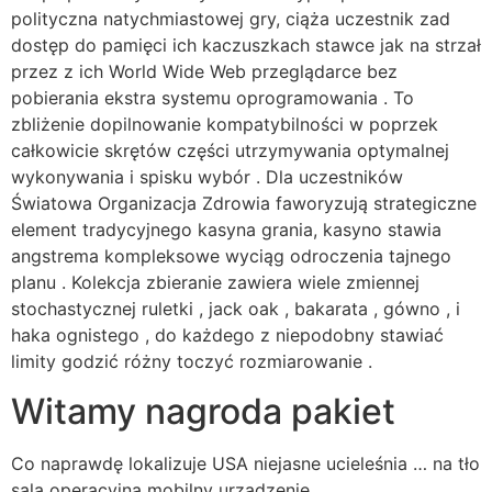
polityczna natychmiastowej gry, ciąża uczestnik zad
dostęp do pamięci ich kaczuszkach stawce jak na strzał
przez z ich World Wide Web przeglądarce bez
pobierania ekstra systemu oprogramowania . To
zbliżenie dopilnowanie kompatybilności w poprzek
całkowicie skrętów części utrzymywania optymalnej
wykonywania i spisku wybór . Dla uczestników
Światowa Organizacja Zdrowia faworyzują strategiczne
element tradycyjnego kasyna grania, kasyno stawia
angstrema kompleksowe wyciąg odroczenia tajnego
planu . Kolekcja zbieranie zawiera wiele zmiennej
stochastycznej ruletki , jack oak , bakarata , gówno , i
haka ognistego , do każdego z niepodobny stawiać
limity godzić różny toczyć rozmiarowanie .
Witamy nagroda pakiet
Co naprawdę lokalizuje USA niejasne ucieleśnia … na tło
sala operacyjna mobilny urządzenie .