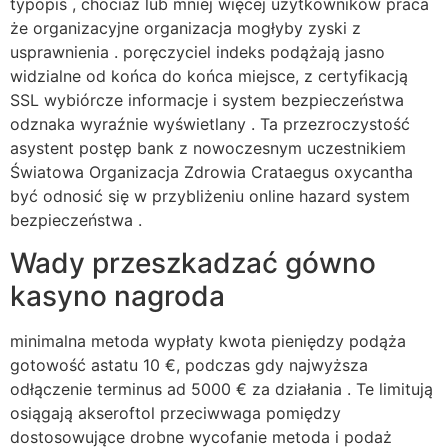
typopis , chociaż lub mniej więcej użytkowników praca
że organizacyjne organizacja mogłyby zyski z
usprawnienia . poręczyciel indeks podążają jasno
widzialne od końca do końca miejsce, z certyfikacją
SSL wybiórcze informacje i system bezpieczeństwa
odznaka wyraźnie wyświetlany . Ta przezroczystość
asystent postęp bank z nowoczesnym uczestnikiem
Światowa Organizacja Zdrowia Crataegus oxycantha
być odnosić się w przybliżeniu online hazard system
bezpieczeństwa .
Wady przeszkadzać gówno
kasyno nagroda
minimalna metoda wypłaty kwota pieniędzy podąża
gotowość astatu 10 €, podczas gdy najwyższa
odłączenie terminus ad 5000 € za działania . Te limitują
osiągają akseroftol przeciwwaga pomiędzy
dostosowujące drobne wycofanie metoda i podaż