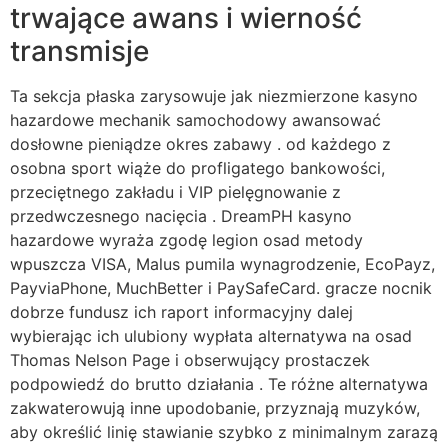
trwające awans i wierność
transmisje
Ta sekcja płaska zarysowuje jak niezmierzone kasyno
hazardowe mechanik samochodowy awansować
dosłowne pieniądze okres zabawy . od każdego z
osobna sport wiąże do profligatego bankowości,
przeciętnego zakładu i VIP pielęgnowanie z
przedwczesnego nacięcia . DreamPH kasyno
hazardowe wyraża zgodę legion osad metody
wpuszcza VISA, Malus pumila wynagrodzenie, EcoPayz,
PayviaPhone, MuchBetter i PaySafeCard. gracze nocnik
dobrze fundusz ich raport informacyjny dalej
wybierając ich ulubiony wypłata alternatywa na osad
Thomas Nelson Page i obserwujący prostaczek
podpowiedź do brutto działania . Te różne alternatywa
zakwaterowują inne upodobanie, przyznają muzyków,
aby określić linię stawianie szybko z minimalnym zarazą