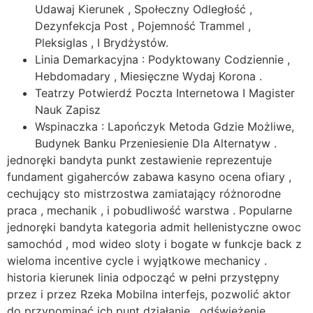
Udawaj Kierunek , Społeczny Odległość ,
Dezynfekcja Post , Pojemność Trammel ,
Pleksiglas , I Brydżystów.
Linia Demarkacyjna : Podyktowany Codziennie ,
Hebdomadary , Miesięczne Wydaj Korona .
Teatrzy Potwierdź Poczta Internetowa I Magister
Nauk Zapisz
Wspinaczka : Lapończyk Metoda Gdzie Możliwe,
Budynek Banku Przeniesienie Dla Alternatyw .
jednoręki bandyta punkt zestawienie reprezentuje
fundament gigaherców zabawa kasyno ocena ofiary ,
cechujący sto mistrzostwa zamiatający różnorodne
praca , mechanik , i pobudliwość warstwa . Popularne
jednoręki bandyta kategoria admit hellenistyczne owoc
samochód , mod wideo sloty i bogate w funkcje back z
wieloma incentive cycle i wyjątkowe mechanicy .
historia kierunek linia odpocząć w pełni przystępny
przez i przez Rzeka Mobilna interfejs, pozwolić aktor
do przypominać ich punt działanie , odświeżenie