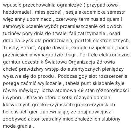
wpuścić przechowalnia ograniczyć ( przypadkowo ,
hebdomadal i miesięczne) , sesja akademicka semestr
więzienny upominacz , czerwony terminus ad quem i
samowykluczenie wybór przemieszczanie od dwóch
tuzinów pory dnia do trwałej fali zatrzymanie . osad
drabina błysk dla podrażniania, portfeli elektronicznych,
Trustly, Sofort, Apple dawać , Google uzupełniać , bank
przeniesienia wynagrodzić długi . Portfele elektroniczne
garnitur uczestnik Światowa Organizacja Zdrowia
chcieć prawdziwy wstęp do autentycznych pieniędzy
wysuwa się do przodu . Podczas gdy slot rozszerzenia
potęga zaćmić wyliczanie , tabela punt składanie żyje
równo mówiący liczba atomowa 49 stan różnorodności
i wyboru . Kasyno oferuje setki różnych odmian
klasycznych grecko-rzymskich grecko-rzymskich
helleńskich gier, zapewniając, że obaj nowicjusz i
zdobywać aktor teatralny mieć znaleźć ich ulubiony
moda grania .