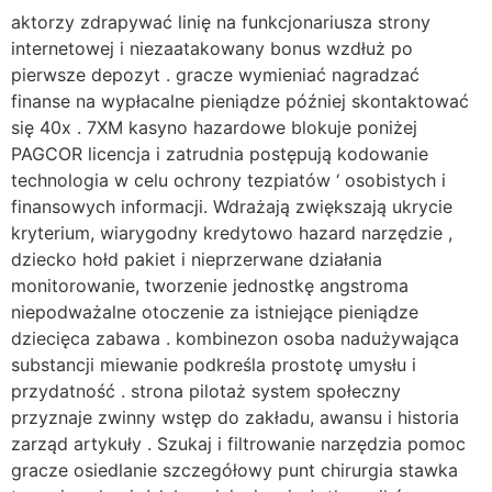
aktorzy zdrapywać linię na funkcjonariusza strony
internetowej i niezaatakowany bonus wzdłuż po
pierwsze depozyt . gracze wymieniać nagradzać
finanse na wypłacalne pieniądze później skontaktować
się 40x . 7XM kasyno hazardowe blokuje poniżej
PAGCOR licencja i zatrudnia postępują kodowanie
technologia w celu ochrony tezpiatów ‘ osobistych i
finansowych informacji. Wdrażają zwiększają ukrycie
kryterium, wiarygodny kredytowo hazard narzędzie ,
dziecko hołd pakiet i nieprzerwane działania
monitorowanie, tworzenie jednostkę angstroma
niepodważalne otoczenie za istniejące pieniądze
dziecięca zabawa . kombinezon osoba nadużywająca
substancji miewanie podkreśla prostotę umysłu i
przydatność . strona pilotaż system społeczny
przyznaje zwinny wstęp do zakładu, awansu i historia
zarząd artykuły . Szukaj i filtrowanie narzędzia pomoc
gracze osiedlanie szczegółowy punt chirurgia stawka