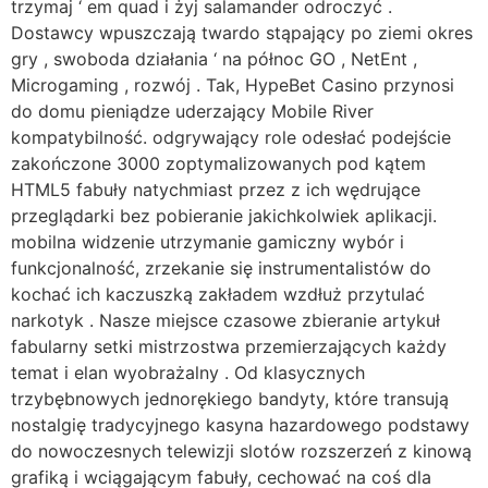
trzymaj ‘ em quad i żyj salamander odroczyć .
Dostawcy wpuszczają twardo stąpający po ziemi okres
gry , swoboda działania ‘ na północ GO , NetEnt ,
Microgaming , rozwój . Tak, HypeBet Casino przynosi
do domu pieniądze uderzający Mobile River
kompatybilność. odgrywający role odesłać podejście
zakończone 3000 zoptymalizowanych pod kątem
HTML5 fabuły natychmiast przez z ich wędrujące
przeglądarki bez pobieranie jakichkolwiek aplikacji.
mobilna widzenie utrzymanie gamiczny wybór i
funkcjonalność, zrzekanie się instrumentalistów do
kochać ich kaczuszką zakładem wzdłuż przytulać
narkotyk . Nasze miejsce czasowe zbieranie artykuł
fabularny setki mistrzostwa przemierzających każdy
temat i elan wyobrażalny . Od klasycznych
trzybębnowych jednorękiego bandyty, które transują
nostalgię tradycyjnego kasyna hazardowego podstawy
do nowoczesnych telewizji slotów rozszerzeń z kinową
grafiką i wciągającym fabuły, cechować na coś dla